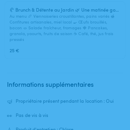
🥐 Brunch & Détente au Jardin 🌿 Une matinée gourmande et conviviale
Au menu 🥖 Viennoiseries croustillantes, pains variés 🍯
Confitures artisanales, miel local 🍳 Œufs brouillés,
bacon 🥗 Salade fraîcheur, fromages 🍓 Pancakes,
granola, yaourts, fruits de saison ☕ Café, thé, jus frais
pressés
25 €
Informations supplémentaires
🤿
Propriétaire présent pendant la location : Oui
👀
Pas de vis à vis
💧
Produit d'entretien : Chlore