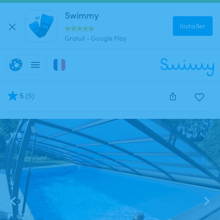
Swimmy
Installer
Gratuit - Google Play
5
(
5
)
Cette annonce est close et ne peut être réservée.
1
/
8