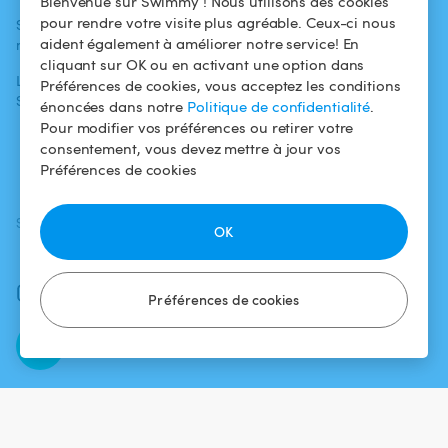
Bienvenue sur Swimmy ! Nous utilisons des cookies
baigneurs
pour rendre votre visite plus agréable. Ceux-ci nous
Swimmy dans les
Conditions
aident également à améliorer notre service! En
médias
Pour les
d'utilisation
cliquant sur OK ou en activant une option dans
propriétaires
L'aventure
Politique de
Préférences de cookies, vous acceptez les conditions
Swimmy
Louer ma piscine
confidentialité
énoncées dans notre
Politique de confidentialité
.
Pour modifier vos préférences ou retirer votre
Comment ça
Mentions légales
consentement, vous devez mettre à jour vos
marche ?
Préférences de cookies
SUIVEZ-NOUS
TÉLÉCHARGEZ L'APP
OK
Facebook
Instagram
Préférences de cookies