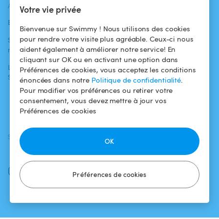
ACTUALITÉS
AIDE
AIDE
Votre vie privée
Blog
Pour les
Centre d'aide
Bienvenue sur Swimmy ! Nous utilisons des cookies
baigneurs
pour rendre votre visite plus agréable. Ceux-ci nous
Swimmy dans les
Conditions
aident également à améliorer notre service! En
médias
Pour les
d'utilisation
cliquant sur OK ou en activant une option dans
propriétaires
L'aventure
Politique de
Préférences de cookies, vous acceptez les conditions
Swimmy
Louer ma piscine
confidentialité
énoncées dans notre
Politique de confidentialité
.
Pour modifier vos préférences ou retirer votre
Comment ça
Mentions légales
consentement, vous devez mettre à jour vos
marche ?
Préférences de cookies
SUIVEZ-NOUS
TÉLÉCHARGEZ L'APP
OK
Facebook
Instagram
Préférences de cookies