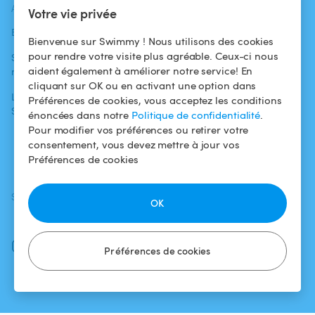
ACTUALITÉS
AIDE
AIDE
Votre vie privée
Blog
Pour les
Centre d'aide
Bienvenue sur Swimmy ! Nous utilisons des cookies
baigneurs
pour rendre votre visite plus agréable. Ceux-ci nous
Swimmy dans les
Conditions
aident également à améliorer notre service! En
médias
Pour les
d'utilisation
cliquant sur OK ou en activant une option dans
propriétaires
L'aventure
Politique de
Préférences de cookies, vous acceptez les conditions
Swimmy
Louer ma piscine
confidentialité
énoncées dans notre
Politique de confidentialité
.
Pour modifier vos préférences ou retirer votre
Comment ça
Mentions légales
consentement, vous devez mettre à jour vos
marche ?
Préférences de cookies
SUIVEZ-NOUS
TÉLÉCHARGEZ L'APP
OK
Facebook
Instagram
Préférences de cookies