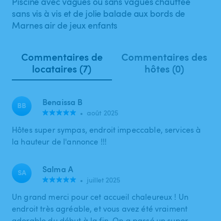
Piscine avec vagues ou sans vagues chauffée
sans vis à vis et de jolie balade aux bords de
Marnes air de jeux enfants
Commentaires de
Commentaires des
locataires (7)
hôtes (0)
Benaissa B
BB
•
août 2025
Hôtes super sympas, endroit impeccable, services à
la hauteur de l'annonce !!!
Salma A
SA
•
juillet 2025
Un grand merci pour cet accueil chaleureux ! Un
endroit très agréable, et vous avez été vraiment
adorable du début à la fin. On a passé un super