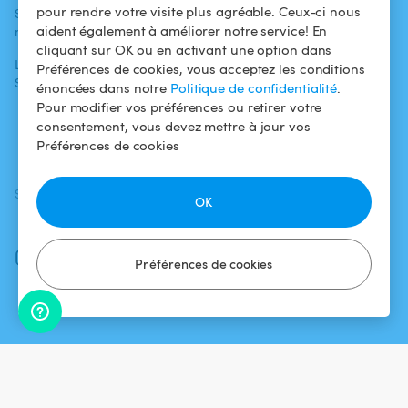
pour rendre votre visite plus agréable. Ceux-ci nous
Swimmy dans les
Conditions
aident également à améliorer notre service! En
médias
Pour les
d'utilisation
cliquant sur OK ou en activant une option dans
propriétaires
L'aventure
Politique de
Préférences de cookies, vous acceptez les conditions
Swimmy
Louer ma piscine
confidentialité
énoncées dans notre
Politique de confidentialité
.
Pour modifier vos préférences ou retirer votre
Comment ça
Mentions légales
consentement, vous devez mettre à jour vos
marche ?
Préférences de cookies
SUIVEZ-NOUS
TÉLÉCHARGEZ L'APP
OK
Facebook
Instagram
Préférences de cookies