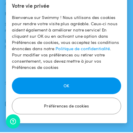
ACTUALITÉS
AIDE
AIDE
Votre vie privée
Blog
Pour les
Centre d'aide
Bienvenue sur Swimmy ! Nous utilisons des cookies
baigneurs
pour rendre votre visite plus agréable. Ceux-ci nous
Swimmy dans les
Conditions
aident également à améliorer notre service! En
médias
Pour les
d'utilisation
cliquant sur OK ou en activant une option dans
propriétaires
L'aventure
Politique de
Préférences de cookies, vous acceptez les conditions
Swimmy
Louer ma piscine
confidentialité
énoncées dans notre
Politique de confidentialité
.
Pour modifier vos préférences ou retirer votre
Comment ça
Mentions légales
consentement, vous devez mettre à jour vos
marche ?
Préférences de cookies
SUIVEZ-NOUS
TÉLÉCHARGEZ L'APP
OK
Facebook
Instagram
Préférences de cookies