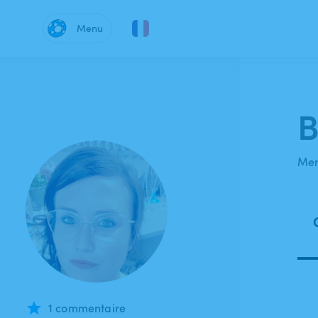
Menu
B
Mem
1 commentaire