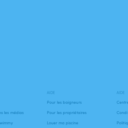
AIDE
AIDE
Pour les baigneurs
Centr
s les médias
Pour les propriétaires
Condit
 Swimmy
Louer ma piscine
Politi