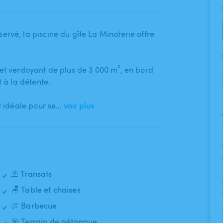
vé​,​ la piscine du gîte La Minoterie offre
et verdoyant de plus de 3 000 m²​,​ en bord
et à la détente.
est idéale pour se…
voir plus
⛱️ Transats
🪑 Table et chaises
🍖 Barbecue
🎯 Terrain de pétanque