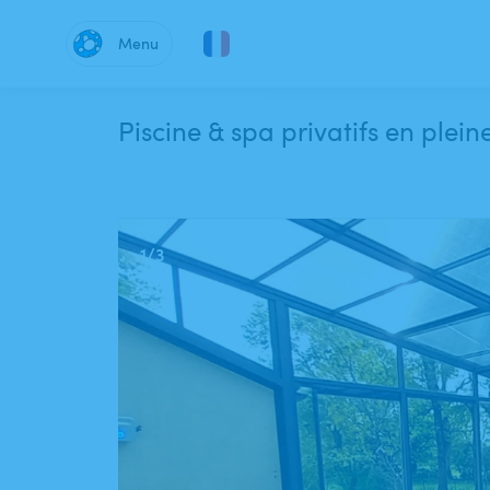
Menu
Piscine & spa privatifs en ple
1
/
3