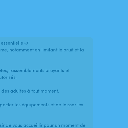
 essentielle 🌿
me, notamment en limitant le bruit et la
fêtes, rassemblements bruyants et
torisés.
té des adultes à tout moment.
cter les équipements et de laisser les
sir de vous accueillir pour un moment de