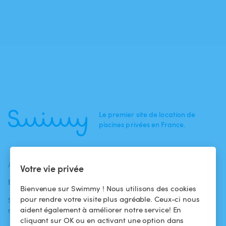
Le premier site de location de
piscines privées en France.
ACTUALITÉS
AIDE
AIDE
Votre vie privée
Blog
Pour les
Centre d'aide
Bienvenue sur Swimmy ! Nous utilisons des cookies
baigneurs
pour rendre votre visite plus agréable. Ceux-ci nous
Swimmy dans les
Conditions
aident également à améliorer notre service! En
médias
Pour les
d'utilisation
cliquant sur OK ou en activant une option dans
propriétaires