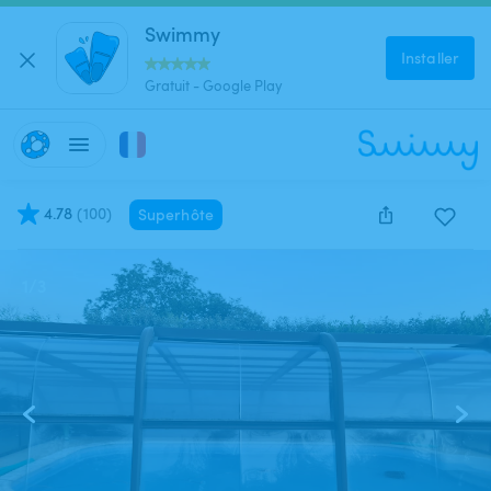
Swimmy
Installer
Gratuit - Google Play
4.78
(
100
)
Superhôte
1
/
3