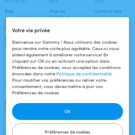
ACTUALITÉS
AIDE
AIDE
Blog
Pour les
Centre d'aide
baigneurs
Swimmy dans les
Conditions
médias
Pour les
d'utilisation
Votre vie privée
propriétaires
L'aventure
Politique de
Bienvenue sur Swimmy ! Nous utilisons des cookies
Swimmy
Louer ma piscine
confidentialité
pour rendre votre visite plus agréable. Ceux-ci nous
aident également à améliorer notre service! En
Comment ça
Mentions légales
cliquant sur OK ou en activant une option dans
marche ?
Préférences de cookies, vous acceptez les conditions
énoncées dans notre
Politique de confidentialité
.
Pour modifier vos préférences ou retirer votre
SUIVEZ-NOUS
TÉLÉCHARGEZ L'APP
consentement, vous devez mettre à jour vos
Facebook
Préférences de cookies
Instagram
OK
Préférences de cookies