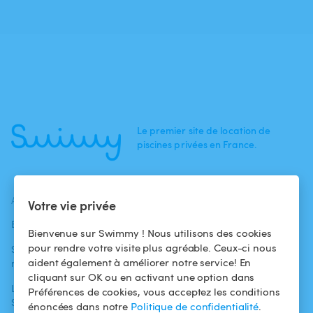
Le premier site de location de
piscines privées en France.
ACTUALITÉS
AIDE
AIDE
Votre vie privée
Blog
Pour les
Centre d'aide
Bienvenue sur Swimmy ! Nous utilisons des cookies
baigneurs
pour rendre votre visite plus agréable. Ceux-ci nous
Swimmy dans les
Conditions
aident également à améliorer notre service! En
médias
Pour les
d'utilisation
cliquant sur OK ou en activant une option dans
propriétaires
L'aventure
Politique de
Préférences de cookies, vous acceptez les conditions
Swimmy
Louer ma piscine
confidentialité
énoncées dans notre
Politique de confidentialité
.