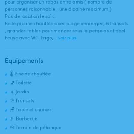
pour organiser un repas entre amis ( nombre de
personnes raisonnable ​,​ une dizaine maximum ).
Pas de location le soir..
Belle piscine chauffée avec plage immergée​,​ 6 transats​
,​ grandes tables pour manger sous la pergolas et pool
house avec WC. Frigo​,​…
voir plus
Équipements
🌡️ Piscine chauffée
🚽 Toilette
☀️ Jardin
⛱️ Transats
🪑 Table et chaises
🍖 Barbecue
🎯 Terrain de pétanque