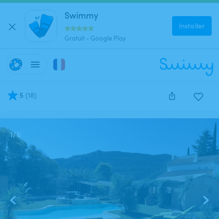
Swimmy
Installer
Gratuit - Google Play
5
(
18
)
Cette annonce est close et ne peut être réservée.
1
/
6