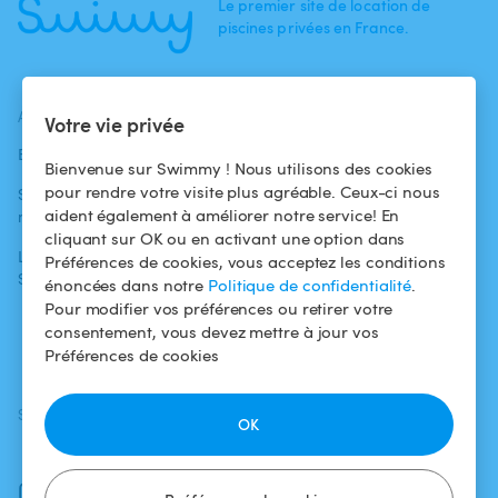
Le premier site de location de
piscines privées en France.
ACTUALITÉS
AIDE
AIDE
Votre vie privée
Blog
Pour les
Centre d'aide
Bienvenue sur Swimmy ! Nous utilisons des cookies
baigneurs
pour rendre votre visite plus agréable. Ceux-ci nous
Swimmy dans les
Conditions
aident également à améliorer notre service! En
médias
Pour les
d'utilisation
cliquant sur OK ou en activant une option dans
propriétaires
L'aventure
Politique de
Préférences de cookies, vous acceptez les conditions
Swimmy
Louer ma piscine
confidentialité
énoncées dans notre
Politique de confidentialité
.
Pour modifier vos préférences ou retirer votre
Comment ça
Mentions légales
consentement, vous devez mettre à jour vos
marche ?
Préférences de cookies
SUIVEZ-NOUS
TÉLÉCHARGEZ L'APP
OK
Facebook
Instagram