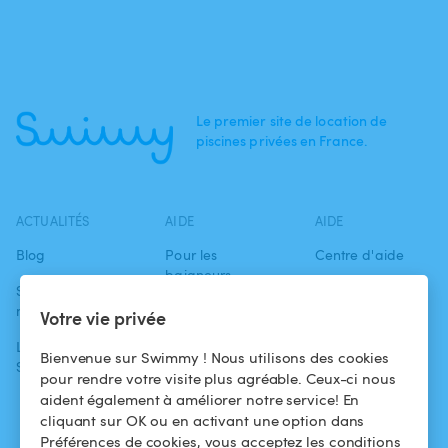
Le premier site de location de
piscines privées en France.
ACTUALITÉS
AIDE
AIDE
Blog
Pour les
Centre d'aide
baigneurs
Swimmy dans les
Conditions
médias
Pour les
d'utilisation
Votre vie privée
propriétaires
L'aventure
Politique de
Bienvenue sur Swimmy ! Nous utilisons des cookies
Swimmy
Louer ma piscine
confidentialité
pour rendre votre visite plus agréable. Ceux-ci nous
aident également à améliorer notre service! En
Comment ça
Mentions légales
cliquant sur OK ou en activant une option dans
marche ?
Préférences de cookies, vous acceptez les conditions