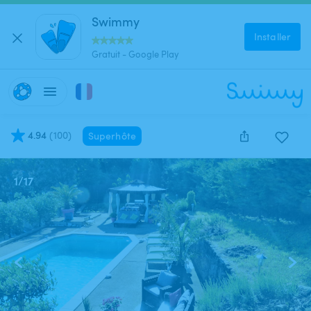
Swimmy
Installer
Gratuit - Google Play
4.94
(
100
)
Superhôte
1
/
17