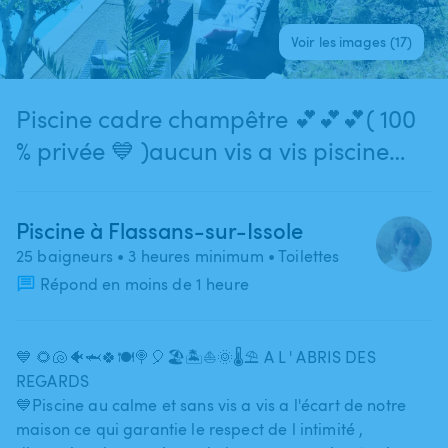
Voir les images (17)
Piscine cadre champêtre 💕💕💕( 100
% privée 💙 )aucun vis a vis piscine
eloigner de la maison
Piscine à Flassans-sur-Issole
25 baigneurs
• 3 heures minimum
• Toilettes
Répond en moins de 1 heure
💙 🌻🐚🐠🦈🍀🍽🍭🎈🏖🏝⛵️🌞🌡⛱️ A L ' ABRIS DES
REGARDS
💙Piscine au calme et sans vis a vis a l'écart de notre
maison ce qui garantie le respect de l intimité ​,​