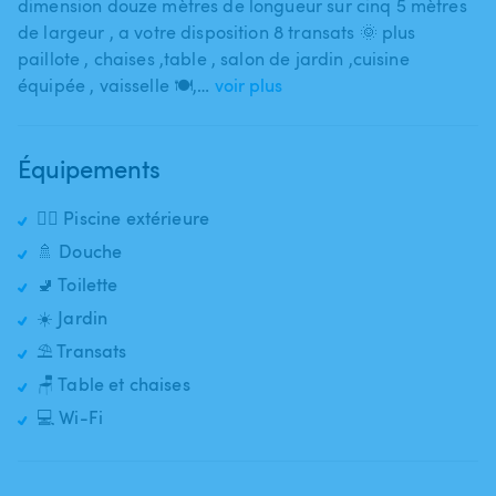
dimension douze mètres de longueur sur cinq 5 mètres
de largeur ​,​ a votre disposition 8 transats 🌞 plus
paillote ​,​ chaises ​,​table ​,​ salon de jardin ​,​cuisine
équipée ​,​ vaisselle 🍽​,​…
voir plus
Équipements
🏊‍♂️ Piscine extérieure
🚿 Douche
🚽 Toilette
☀️ Jardin
⛱️ Transats
🪑 Table et chaises
💻 Wi-Fi