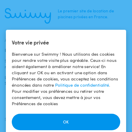
Le premier site de location de
piscines privées en France.
ACTUALITÉS
AIDE
AIDE
Votre vie privée
Blog
Pour les
Centre d'aide
Bienvenue sur Swimmy ! Nous utilisons des cookies
baigneurs
pour rendre votre visite plus agréable. Ceux-ci nous
Swimmy dans les
Conditions
aident également à améliorer notre service! En
médias
Pour les
d'utilisation
cliquant sur OK ou en activant une option dans
propriétaires
L'aventure
Politique de
Préférences de cookies, vous acceptez les conditions
Swimmy
Louer ma piscine
confidentialité
énoncées dans notre
Politique de confidentialité
.
Pour modifier vos préférences ou retirer votre
Comment ça
Mentions légales
consentement, vous devez mettre à jour vos
marche ?
Préférences de cookies
SUIVEZ-NOUS
TÉLÉCHARGEZ L'APP
OK
Facebook