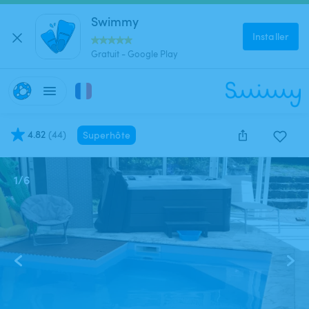
Swimmy
Installer
Gratuit - Google Play
4.82
(
44
)
Superhôte
1
/
6