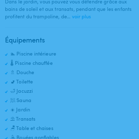
Dans le jardin​,​ vous pouvez vous détendre grâce aux
bains de soleil et aux transats​,​ pendant que les enfants
profitent du trampoline​,​ de…
voir plus
Équipements
🏊 Piscine intérieure
🌡️ Piscine chauffée
🚿 Douche
🚽 Toilette
🛁 Jacuzzi
🧖 Sauna
☀️ Jardin
⛱️ Transats
🪑 Table et chaises
🤽 Bouées gonflables