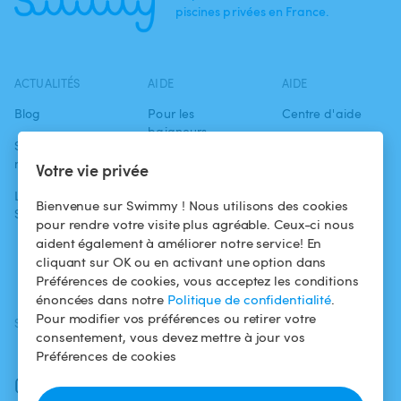
piscines privées en France.
ACTUALITÉS
AIDE
AIDE
Blog
Pour les
Centre d'aide
baigneurs
Swimmy dans les
Conditions
médias
Pour les
d'utilisation
Votre vie privée
propriétaires
L'aventure
Politique de
Bienvenue sur Swimmy ! Nous utilisons des cookies
Swimmy
Louer ma piscine
confidentialité
pour rendre votre visite plus agréable. Ceux-ci nous
aident également à améliorer notre service! En
Comment ça
Mentions légales
cliquant sur OK ou en activant une option dans
marche ?
Préférences de cookies, vous acceptez les conditions
énoncées dans notre
Politique de confidentialité
.
Pour modifier vos préférences ou retirer votre
SUIVEZ-NOUS
TÉLÉCHARGEZ L'APP
consentement, vous devez mettre à jour vos
Facebook
Préférences de cookies
Instagram