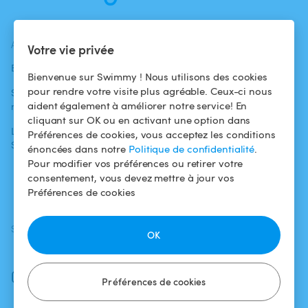
ACTUALITÉS
AIDE
AIDE
Votre vie privée
Blog
Pour les
Centre d'aide
Bienvenue sur Swimmy ! Nous utilisons des cookies
baigneurs
pour rendre votre visite plus agréable. Ceux-ci nous
Swimmy dans les
Conditions
aident également à améliorer notre service! En
médias
Pour les
d'utilisation
cliquant sur OK ou en activant une option dans
propriétaires
L'aventure
Politique de
Préférences de cookies, vous acceptez les conditions
Swimmy
Louer ma piscine
confidentialité
énoncées dans notre
Politique de confidentialité
.
Pour modifier vos préférences ou retirer votre
Comment ça
Mentions légales
consentement, vous devez mettre à jour vos
marche ?
Préférences de cookies
SUIVEZ-NOUS
TÉLÉCHARGEZ L'APP
OK
Facebook
Instagram
Préférences de cookies