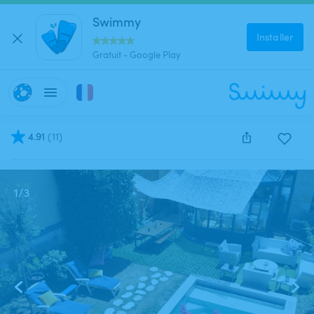
Swimmy
Installer
Gratuit - Google Play
4.91
(
11
)
Cette annonce est close et ne peut être réservée.
1
/
3