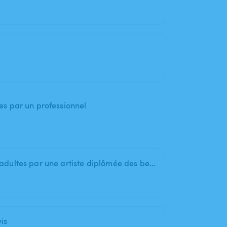
es par un professionnel
Cours de peinture pour enfants et adultes par une artiste diplômée des beaux arts supérieur de Paris
is