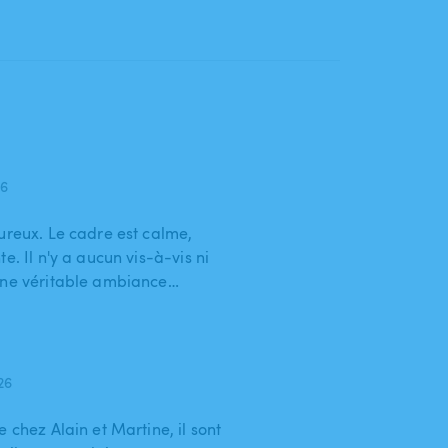
26
ureux. Le cadre est calme,
e. Il n'y a aucun vis-à-vis ni
 une véritable ambiance…
026
 chez Alain et Martine, il sont