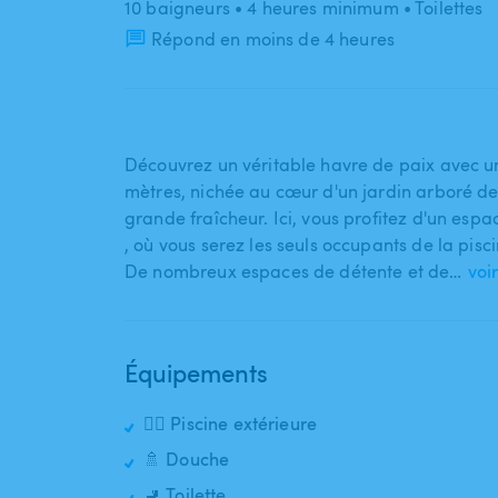
10 baigneurs
• 4 heures minimum
• Toilettes
Répond en moins de 4 heures
Découvrez un véritable havre de paix avec un
mètres​,​ nichée au cœur d'un jardin arboré de 
grande fraîcheur. Ici​,​ vous profitez d'un espa
,​ où vous serez les seuls occupants de la pisci
De nombreux espaces de détente et de…
voir
Équipements
🏊‍♂️ Piscine extérieure
🚿 Douche
🚽 Toilette