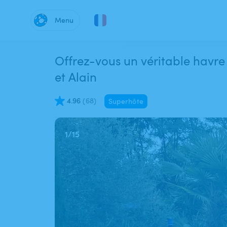
Menu
Offrez-vous un véritable havre
et Alain
4.96
(
68
)
Superhôte
1
/
15