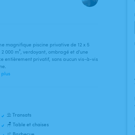
e magnifique piscine privative de 12 x 5
2 000 m²​,​ verdoyant​,​ ombragé et d'une
ce entièrement privatif​,​ sans aucun vis-à-vis​
ne.
 plus
⛱️ Transats
🪑 Table et chaises
🍖 Barbecue