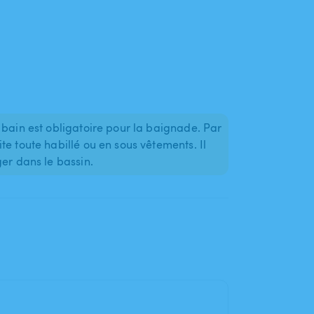
 bain est obligatoire pour la baignade. Par
e toute habillé ou en sous vêtements. Il
ger dans le bassin.