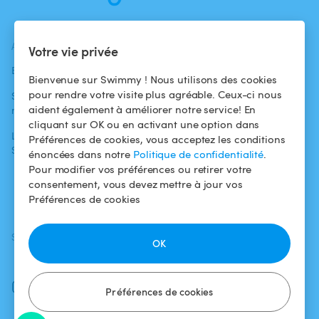
ACTUALITÉS
AIDE
AIDE
Votre vie privée
Blog
Pour les
Centre d'aide
Bienvenue sur Swimmy ! Nous utilisons des cookies
baigneurs
pour rendre votre visite plus agréable. Ceux-ci nous
Swimmy dans les
Conditions
aident également à améliorer notre service! En
médias
Pour les
d'utilisation
cliquant sur OK ou en activant une option dans
propriétaires
L'aventure
Politique de
Préférences de cookies, vous acceptez les conditions
Swimmy
Louer ma piscine
confidentialité
énoncées dans notre
Politique de confidentialité
.
Pour modifier vos préférences ou retirer votre
Comment ça
Mentions légales
consentement, vous devez mettre à jour vos
marche ?
Préférences de cookies
SUIVEZ-NOUS
TÉLÉCHARGEZ L'APP
OK
Facebook
Instagram
Préférences de cookies