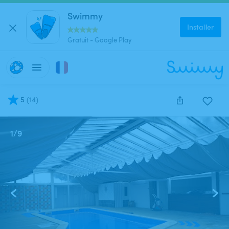
Swimmy
Installer
Gratuit - Google Play
5
(
14
)
1
/
9