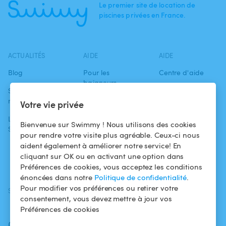
Le premier site de location de
piscines privées en France.
ACTUALITÉS
AIDE
AIDE
Blog
Pour les
Centre d'aide
baigneurs
Swimmy dans les
Conditions
médias
Pour les
d'utilisation
Votre vie privée
propriétaires
L'aventure
Politique de
Bienvenue sur Swimmy ! Nous utilisons des cookies
Swimmy
Louer ma piscine
confidentialité
pour rendre votre visite plus agréable. Ceux-ci nous
aident également à améliorer notre service! En
Comment ça
Mentions légales
cliquant sur OK ou en activant une option dans
marche ?
Préférences de cookies, vous acceptez les conditions
énoncées dans notre
Politique de confidentialité
.
Pour modifier vos préférences ou retirer votre
SUIVEZ-NOUS
TÉLÉCHARGEZ L'APP
consentement, vous devez mettre à jour vos
Facebook
Préférences de cookies
Instagram