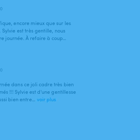
20
fique, encore mieux que sur les
Sylvie est très gentille, nous
e journée. À refaire à coup…
20
née dans ce joli cadre très bien
és !!! Sylvie est d'une gentillesse
aussi bien entre…
voir plus