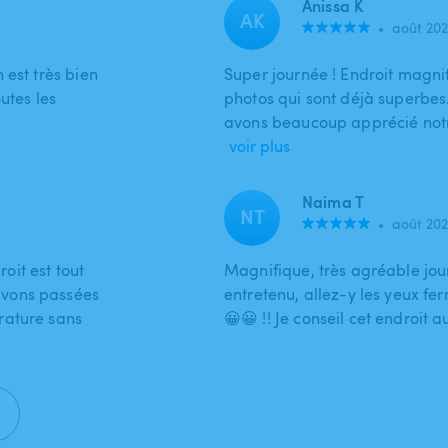
Anissa K
AK
•
août 20
 est très bien
Super journée ! Endroit magni
utes les
photos qui sont déjà superbes. 
avons beaucoup apprécié notr
voir plus
Naima T
NT
•
août 20
roit est tout
Magnifique, très agréable jour
avons passées
entretenu, allez-y les yeux ferm
rature sans
😀😀 !! Je conseil cet endroit 