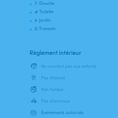
🚿 Douche
🚽 Toilette
☀️ Jardin
⛱️ Transats
Règlement intérieur
🧒
Ne convient pas aux enfants
🥂
Pas d'alcool
🚭
Non fumeur
🦓
Pas d'animaux
🎂
Événements autorisés