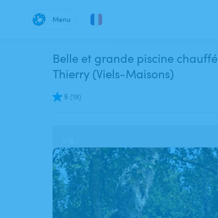
Menu
Belle et grande piscine chauffé
Thierry (Viels-Maisons)
5
(
18
)
1
/
8