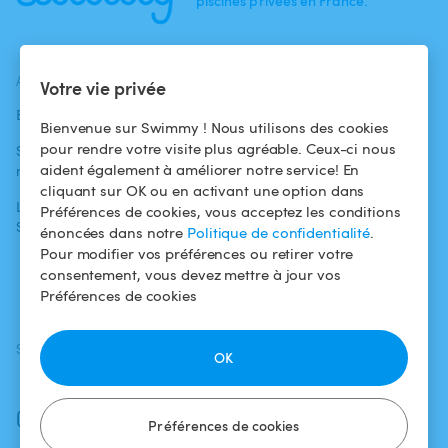
piscines privées en France.
ACTUALITÉS
AIDE
AIDE
Votre vie privée
Blog
Pour les
Centre d'aide
Bienvenue sur Swimmy ! Nous utilisons des cookies
baigneurs
pour rendre votre visite plus agréable. Ceux-ci nous
Swimmy dans les
Conditions
aident également à améliorer notre service! En
médias
Pour les
d'utilisation
cliquant sur OK ou en activant une option dans
propriétaires
L'aventure
Politique de
Préférences de cookies, vous acceptez les conditions
Swimmy
Louer ma piscine
confidentialité
énoncées dans notre
Politique de confidentialité
.
Pour modifier vos préférences ou retirer votre
Comment ça
Mentions légales
consentement, vous devez mettre à jour vos
marche ?
Préférences de cookies
SUIVEZ-NOUS
TÉLÉCHARGEZ L'APP
OK
Facebook
Instagram
Préférences de cookies