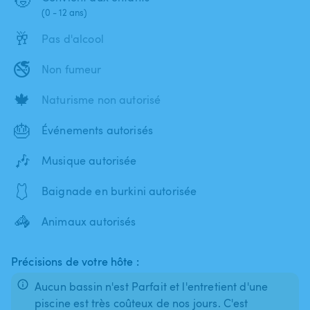
(0 - 12 ans)
🥂
Pas d'alcool
🚭
Non fumeur
🍁
Naturisme non autorisé
🎂
Événements autorisés
🎶
Musique autorisée
🩱
Baignade en burkini autorisée
🦓
Animaux autorisés
Précisions de votre hôte :
Aucun bassin n'est Parfait et l'entretient d'une
piscine est très coûteux de nos jours. C'est