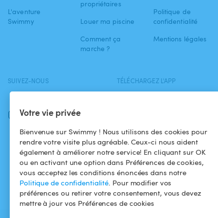
propriétaires
L'aventure
Politique de
Swimmy
Louer ma piscine
confidentialité
Comment ça
Mentions légales
marche ?
SUIVEZ-NOUS
TÉLÉCHARGEZ L'APP
Facebook
Votre vie privée
Instagram
Bienvenue sur Swimmy ! Nous utilisons des cookies pour
rendre votre visite plus agréable. Ceux-ci nous aident
également à améliorer notre service! En cliquant sur OK
ou en activant une option dans Préférences de cookies,
vous acceptez les conditions énoncées dans notre
Politique de confidentialité
. Pour modifier vos
préférences ou retirer votre consentement, vous devez
mettre à jour vos Préférences de cookies