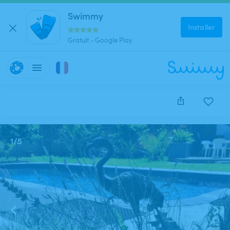
Swimmy
Installer
Gratuit - Google Play
Cette annonce est close et ne peut être réservée.
1
/
5