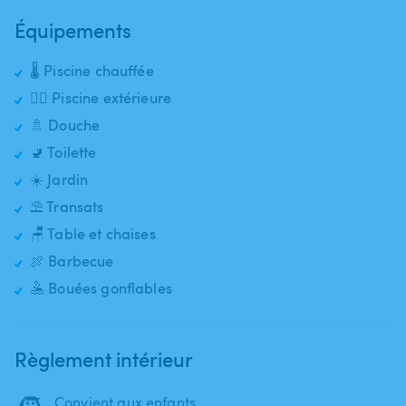
Équipements
🌡️ Piscine chauffée
🏊‍♂️ Piscine extérieure
🚿 Douche
🚽 Toilette
☀️ Jardin
⛱️ Transats
🪑 Table et chaises
🍖 Barbecue
🤽 Bouées gonflables
Règlement intérieur
🧒
Convient aux enfants