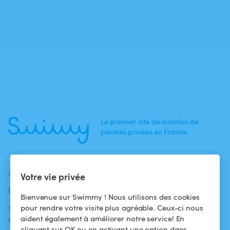
Le premier site de location de
piscines privées en France.
ACTUALITÉS
AIDE
AIDE
Votre vie privée
Blog
Pour les
Centre d'aide
Bienvenue sur Swimmy ! Nous utilisons des cookies
baigneurs
pour rendre votre visite plus agréable. Ceux-ci nous
Swimmy dans les
Conditions
aident également à améliorer notre service! En
médias
Pour les
d'utilisation
cliquant sur OK ou en activant une option dans
propriétaires