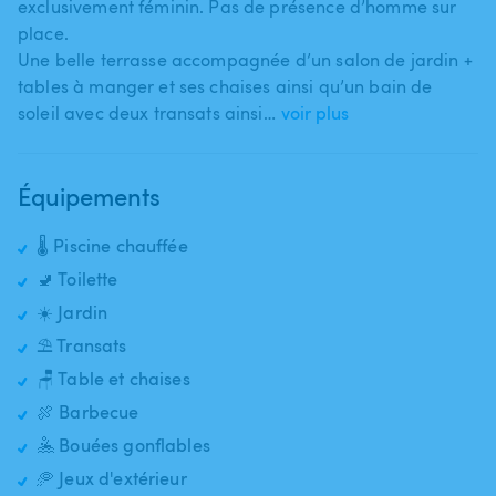
exclusivement féminin. Pas de présence d’homme sur
place.
Une belle terrasse accompagnée d’un salon de jardin +
tables à manger et ses chaises ainsi qu’un bain de
soleil avec deux transats ainsi…
voir plus
Équipements
🌡️ Piscine chauffée
🚽 Toilette
☀️ Jardin
⛱️ Transats
🪑 Table et chaises
🍖 Barbecue
🤽 Bouées gonflables
🥏 Jeux d'extérieur