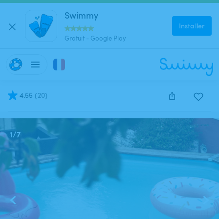
Swimmy
Installer
Gratuit - Google Play
4.55
(
20
)
Cette annonce est close et ne peut être réservée.
1
/
7