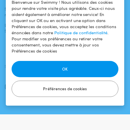
Bienvenue sur Swimmy ! Nous utilisons des cookies
baigneurs
pour rendre votre visite plus agréable. Ceux-ci nous
Swimmy dans les
Conditions
aident également à améliorer notre service! En
médias
Pour les
d'utilisation
cliquant sur OK ou en activant une option dans
propriétaires
L'aventure
Politique de
Préférences de cookies, vous acceptez les conditions
Swimmy
Louer ma piscine
confidentialité
énoncées dans notre
Politique de confidentialité
.
Pour modifier vos préférences ou retirer votre
Comment ça
Mentions légales
consentement, vous devez mettre à jour vos
marche ?
Préférences de cookies
SUIVEZ-NOUS
TÉLÉCHARGEZ L'APP
OK
Facebook
Instagram
Préférences de cookies