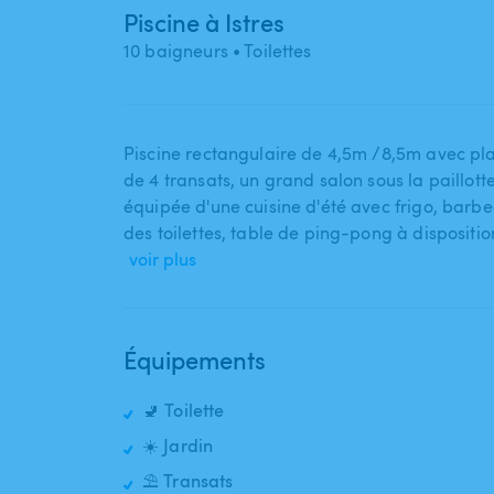
Piscine à Istres
10 baigneurs
• Toilettes
Piscine rectangulaire de 4​,​5m ​/​8​,​5m avec 
de 4 transats​,​ un grand salon sous la paillott
équipée d'une cuisine d'été avec frigo​,​ barb
des toilettes​,​ table de ping-pong à dispositi
voir plus
Équipements
🚽 Toilette
☀️ Jardin
⛱️ Transats