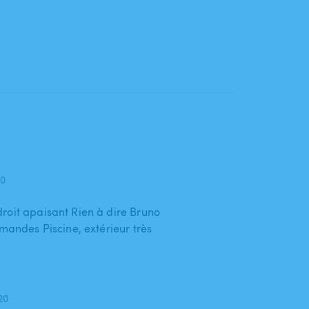
20
roit apaisant Rien à dire Bruno
emandes Piscine, extérieur très
020