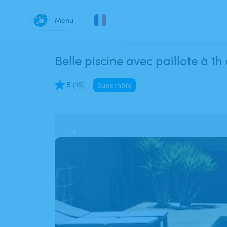
Menu
Belle piscine avec paillote à 1h
5
(
15
)
Superhôte
1
/
4