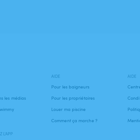
AIDE
AIDE
Pour les baigneurs
Centr
s les médias
Pour les propriétaires
Condit
 Swimmy
Louer ma piscine
Politi
Comment ça marche ?
Menti
 L'APP