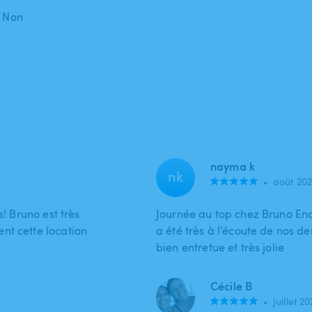
: Non
nayma k
nk
•
août 20
s! Bruno est très
Journée au top chez Bruno End
nt cette location
a été très à l’écoute de nos d
bien entretue et très jolie
Cécile B
•
juillet 2