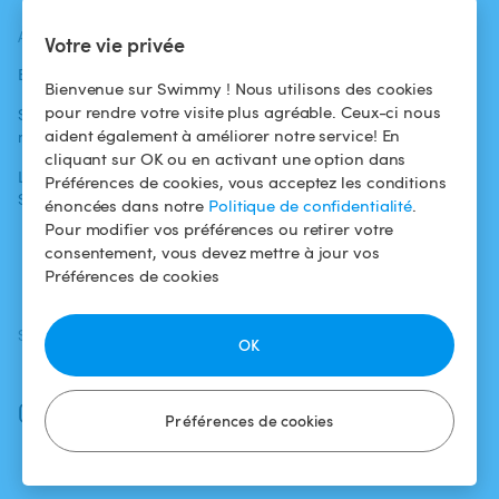
ACTUALITÉS
AIDE
AIDE
Votre vie privée
Blog
Pour les
Centre d'aide
Bienvenue sur Swimmy ! Nous utilisons des cookies
baigneurs
pour rendre votre visite plus agréable. Ceux-ci nous
Swimmy dans les
Conditions
aident également à améliorer notre service! En
médias
Pour les
d'utilisation
cliquant sur OK ou en activant une option dans
propriétaires
L'aventure
Politique de
Préférences de cookies, vous acceptez les conditions
Swimmy
Louer ma piscine
confidentialité
énoncées dans notre
Politique de confidentialité
.
Pour modifier vos préférences ou retirer votre
Comment ça
Mentions légales
consentement, vous devez mettre à jour vos
marche ?
Préférences de cookies
SUIVEZ-NOUS
TÉLÉCHARGEZ L'APP
OK
Facebook
Instagram
Préférences de cookies