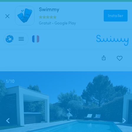
Swimmy
Installer
Gratuit - Google Play
Cette annonce est close et ne peut être réservée.
1
/
10