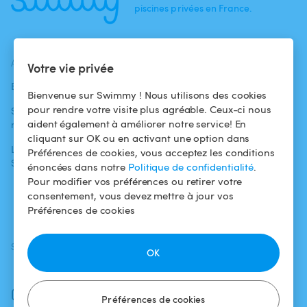
piscines privées en France.
ACTUALITÉS
AIDE
AIDE
Votre vie privée
Blog
Pour les
Centre d'aide
Bienvenue sur Swimmy ! Nous utilisons des cookies
baigneurs
pour rendre votre visite plus agréable. Ceux-ci nous
Swimmy dans les
Conditions
aident également à améliorer notre service! En
médias
Pour les
d'utilisation
cliquant sur OK ou en activant une option dans
propriétaires
L'aventure
Politique de
Préférences de cookies, vous acceptez les conditions
Swimmy
Louer ma piscine
confidentialité
énoncées dans notre
Politique de confidentialité
.
Pour modifier vos préférences ou retirer votre
Comment ça
Mentions légales
consentement, vous devez mettre à jour vos
marche ?
Préférences de cookies
SUIVEZ-NOUS
TÉLÉCHARGEZ L'APP
OK
Facebook
Instagram
Préférences de cookies