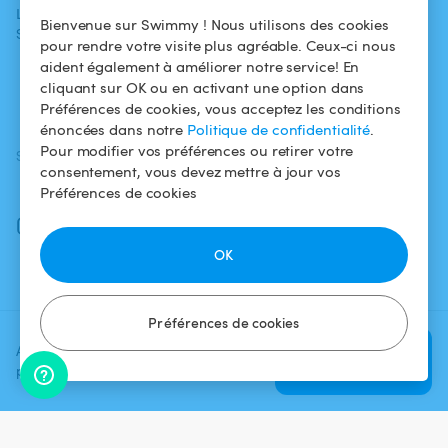
L'aventure
Politique de
Bienvenue sur Swimmy ! Nous utilisons des cookies
Swimmy
Louer ma piscine
confidentialité
pour rendre votre visite plus agréable. Ceux-ci nous
aident également à améliorer notre service! En
Comment ça
Mentions légales
cliquant sur OK ou en activant une option dans
marche ?
Préférences de cookies, vous acceptez les conditions
énoncées dans notre
Politique de confidentialité
.
Pour modifier vos préférences ou retirer votre
SUIVEZ-NOUS
TÉLÉCHARGEZ L'APP
consentement, vous devez mettre à jour vos
Facebook
Préférences de cookies
Instagram
OK
Préférences de cookies
Ajoutez une date et un créneau
Vérifier la
pour voir le prix
disponibilité