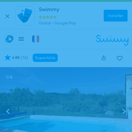
Swimmy
Installer
Gratuit - Google Play
4.86
(
14
)
Superhôte
1
/
4