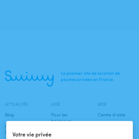
Le premier site de location de
piscines privées en France.
ACTUALITÉS
AIDE
AIDE
Blog
Pour les
Centre d'aide
baigneurs
Swimmy dans les
Conditions
médias
Pour les
d'utilisation
Votre vie privée
propriétaires