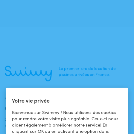
Le premier site de location de
piscines privées en France.
ACTUALITÉS
AIDE
AIDE
Votre vie privée
Blog
Pour les
Centre d'aide
Bienvenue sur Swimmy ! Nous utilisons des cookies
baigneurs
pour rendre votre visite plus agréable. Ceux-ci nous
Swimmy dans les
Conditions
aident également à améliorer notre service! En
médias
Pour les
d'utilisation
cliquant sur OK ou en activant une option dans
propriétaires