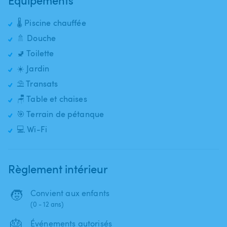
🌡️ Piscine chauffée
🚿 Douche
🚽 Toilette
☀️ Jardin
⛱️ Transats
🪑 Table et chaises
🎯 Terrain de pétanque
💻 Wi-Fi
Règlement intérieur
🧒
Convient aux enfants
(0 - 12 ans)
🎂
Événements autorisés