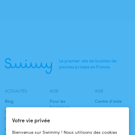
Le premier site de location de
piscines privées en France.
ACTUALITÉS
AIDE
AIDE
Blog
Pour les
Centre d'aide
baigneurs
Swimmy dans les
Conditions
médias
Pour les
d'utilisation
Votre vie privée
propriétaires
L'aventure
Politique de
Bienvenue sur Swimmy ! Nous utilisons des cookies
Swimmy
Louer ma piscine
confidentialité