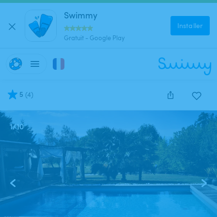
Swimmy
Installer
Gratuit - Google Play
5
(
4
)
1
/
10