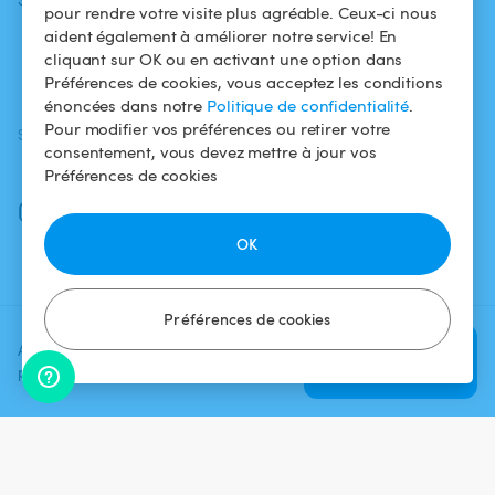
pour rendre votre visite plus agréable. Ceux-ci nous
aident également à améliorer notre service! En
Comment ça
Mentions légales
cliquant sur OK ou en activant une option dans
marche ?
Préférences de cookies, vous acceptez les conditions
énoncées dans notre
Politique de confidentialité
.
Pour modifier vos préférences ou retirer votre
SUIVEZ-NOUS
TÉLÉCHARGEZ L'APP
consentement, vous devez mettre à jour vos
Facebook
Préférences de cookies
Instagram
OK
Préférences de cookies
Ajoutez une date et un créneau
Vérifier la
pour voir le prix
disponibilité