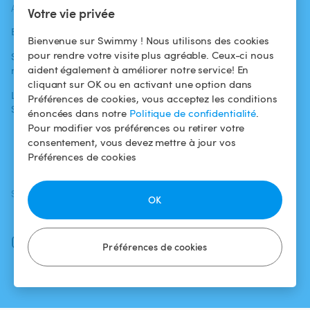
ACTUALITÉS
AIDE
AIDE
Votre vie privée
Blog
Pour les
Centre d'aide
Bienvenue sur Swimmy ! Nous utilisons des cookies
baigneurs
pour rendre votre visite plus agréable. Ceux-ci nous
Swimmy dans les
Conditions
aident également à améliorer notre service! En
médias
Pour les
d'utilisation
cliquant sur OK ou en activant une option dans
propriétaires
L'aventure
Politique de
Préférences de cookies, vous acceptez les conditions
Swimmy
Louer ma piscine
confidentialité
énoncées dans notre
Politique de confidentialité
.
Pour modifier vos préférences ou retirer votre
Comment ça
Mentions légales
consentement, vous devez mettre à jour vos
marche ?
Préférences de cookies
SUIVEZ-NOUS
TÉLÉCHARGEZ L'APP
OK
Facebook
Instagram
Préférences de cookies