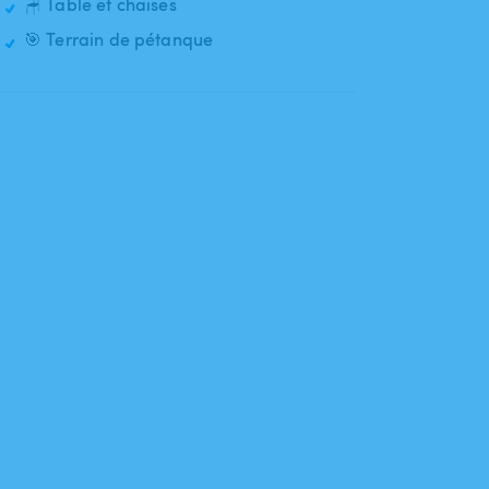
🪑 Table et chaises
🎯 Terrain de pétanque