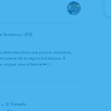
e Bordeaux ! 🌈😎
détendez dans une piscine cristalline​,​
en pierre de la région bordelaise. À
e unique vous attend☀️🕶️✨!
⛱️ Transats