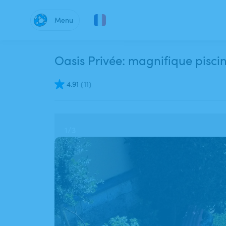
Menu
Oasis Privée: magnifique pisci
4.91
(
11
)
1
/
3