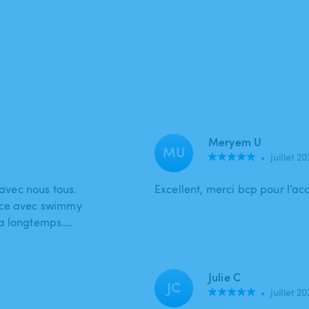
Meryem U
MU
•
juillet 2
 avec nous tous.
Excellent, merci bcp pour l’acc
ence avec swimmy
ra longtemps.…
Julie C
JC
•
juillet 2