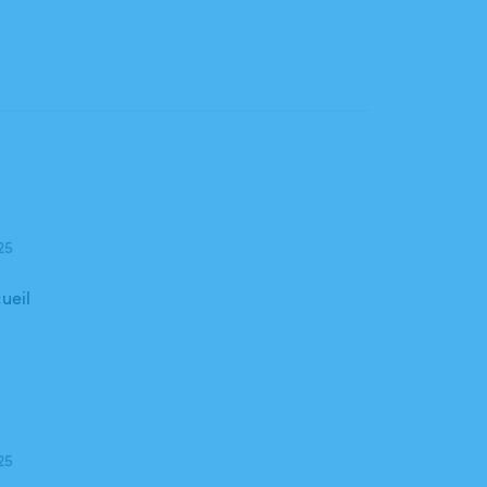
025
ueil
025