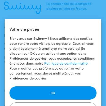
Le premier site de location de
piscines privées en France.
ACTUALITÉS
AIDE
AIDE
Votre vie privée
Blog
Pour les
Centre d'aide
Bienvenue sur Swimmy ! Nous utilisons des cookies
baigneurs
pour rendre votre visite plus agréable. Ceux-ci nous
Swimmy dans les
Conditions
aident également à améliorer notre service! En
médias
Pour les
d'utilisation
cliquant sur OK ou en activant une option dans
propriétaires
L'aventure
Politique de
Préférences de cookies, vous acceptez les conditions
Swimmy
Louer ma piscine
confidentialité
énoncées dans notre
Politique de confidentialité
.
Pour modifier vos préférences ou retirer votre
Comment ça
Mentions légales
consentement, vous devez mettre à jour vos
marche ?
Préférences de cookies
SUIVEZ-NOUS
TÉLÉCHARGEZ L'APP
OK
Facebook