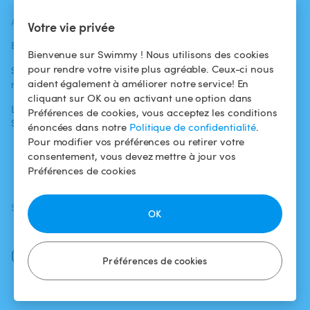
ACTUALITÉS
AIDE
AIDE
Votre vie privée
Blog
Pour les
Centre d'aide
Bienvenue sur Swimmy ! Nous utilisons des cookies
baigneurs
pour rendre votre visite plus agréable. Ceux-ci nous
Swimmy dans les
Conditions
aident également à améliorer notre service! En
médias
Pour les
d'utilisation
cliquant sur OK ou en activant une option dans
propriétaires
L'aventure
Politique de
Préférences de cookies, vous acceptez les conditions
Swimmy
Louer ma piscine
confidentialité
énoncées dans notre
Politique de confidentialité
.
Pour modifier vos préférences ou retirer votre
Comment ça
Mentions légales
consentement, vous devez mettre à jour vos
marche ?
Préférences de cookies
SUIVEZ-NOUS
TÉLÉCHARGEZ L'APP
OK
Facebook
Instagram
Préférences de cookies