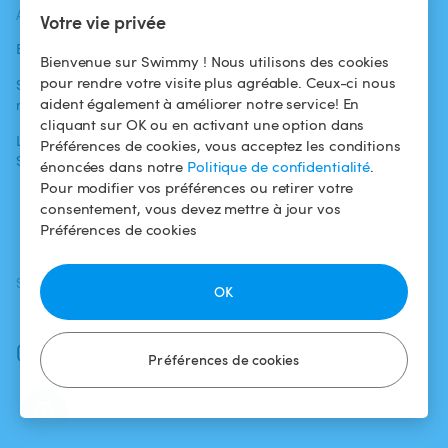
ACTUALITÉS
AIDE
AIDE
Votre vie privée
Blog
Pour les
Centre d'aide
Bienvenue sur Swimmy ! Nous utilisons des cookies
baigneurs
pour rendre votre visite plus agréable. Ceux-ci nous
Swimmy dans les
Conditions
aident également à améliorer notre service! En
médias
Pour les
d'utilisation
cliquant sur OK ou en activant une option dans
propriétaires
L'aventure
Politique de
Préférences de cookies, vous acceptez les conditions
Swimmy
Louer ma piscine
confidentialité
énoncées dans notre
Politique de confidentialité
.
Pour modifier vos préférences ou retirer votre
Comment ça
Mentions légales
consentement, vous devez mettre à jour vos
marche ?
Préférences de cookies
SUIVEZ-NOUS
TÉLÉCHARGEZ L'APP
OK
Facebook
Instagram
Préférences de cookies