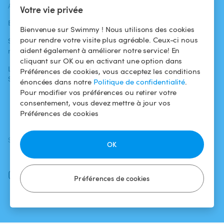
ACTUALITÉS
AIDE
AIDE
Votre vie privée
Blog
Pour les
Centre d'aide
Bienvenue sur Swimmy ! Nous utilisons des cookies
baigneurs
pour rendre votre visite plus agréable. Ceux-ci nous
Swimmy dans les
Conditions
aident également à améliorer notre service! En
médias
Pour les
d'utilisation
cliquant sur OK ou en activant une option dans
propriétaires
L'aventure
Politique de
Préférences de cookies, vous acceptez les conditions
Swimmy
Louer ma piscine
confidentialité
énoncées dans notre
Politique de confidentialité
.
Pour modifier vos préférences ou retirer votre
Comment ça
Mentions légales
consentement, vous devez mettre à jour vos
marche ?
Préférences de cookies
SUIVEZ-NOUS
TÉLÉCHARGEZ L'APP
OK
Facebook
Instagram
Préférences de cookies