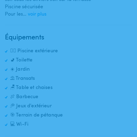
Piscine sécurisée
Pour les…
voir plus
Équipements
🏊‍♂️ Piscine extérieure
🚽 Toilette
☀️ Jardin
⛱️ Transats
🪑 Table et chaises
🍖 Barbecue
🥏 Jeux d'extérieur
🎯 Terrain de pétanque
💻 Wi-Fi