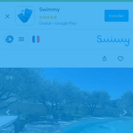
Swimmy
Installer
Gratuit - Google Play
1
/
6