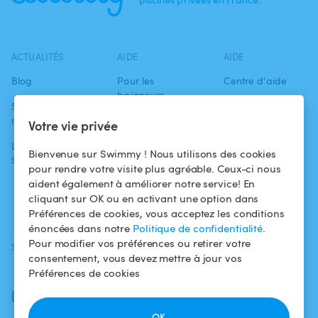
ACTUALITÉS
AIDE
AIDE
Blog
Pour les
Centre d'aide
baigneurs
Swimmy dans les
Conditions
médias
Pour les
d'utilisation
Votre vie privée
propriétaires
L'aventure
Politique de
Bienvenue sur Swimmy ! Nous utilisons des cookies
Swimmy
Louer ma piscine
confidentialité
pour rendre votre visite plus agréable. Ceux-ci nous
aident également à améliorer notre service! En
Comment ça
Mentions légales
cliquant sur OK ou en activant une option dans
marche ?
Préférences de cookies, vous acceptez les conditions
énoncées dans notre
Politique de confidentialité
.
Pour modifier vos préférences ou retirer votre
SUIVEZ-NOUS
TÉLÉCHARGEZ L'APP
consentement, vous devez mettre à jour vos
Facebook
Préférences de cookies
Instagram
OK