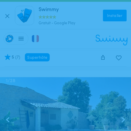
Swimmy
Installer
Gratuit - Google Play
5
(
7
)
Superhôte
Cette annonce est close et ne peut être réservée.
1
/
28