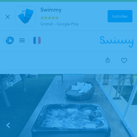
Swimmy
Installer
Gratuit - Google Play
Cette annonce est close et ne peut être réservée.
1
/
2