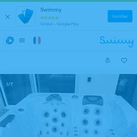
Swimmy
Installer
Gratuit - Google Play
Cette annonce est close et ne peut être réservée.
1
/
7