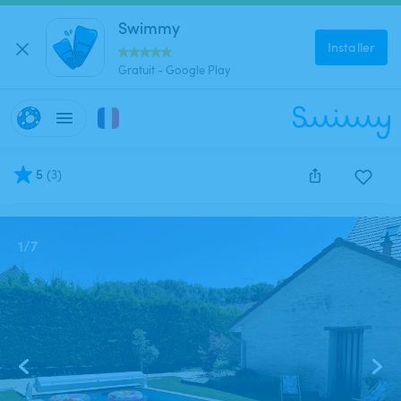
Swimmy
Installer
Gratuit - Google Play
5
(
3
)
Cette annonce est close et ne peut être réservée.
1
/
7