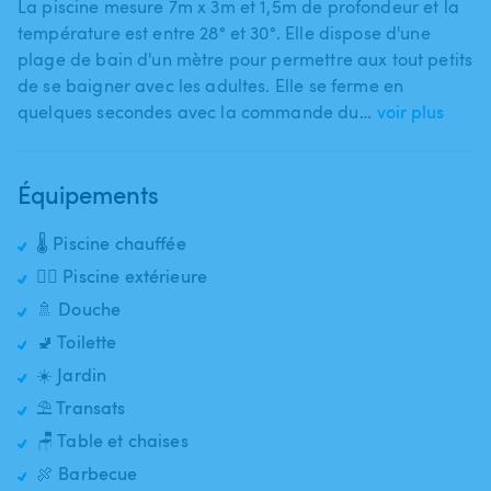
La piscine mesure 7m x 3m et 1​,​5m de profondeur et la
température est entre 28° et 30°. Elle dispose d'une
plage de bain d'un mètre pour permettre aux tout petits
de se baigner avec les adultes. Elle se ferme en
quelques secondes avec la commande du…
voir plus
Équipements
🌡️ Piscine chauffée
🏊‍♂️ Piscine extérieure
🚿 Douche
🚽 Toilette
☀️ Jardin
⛱️ Transats
🪑 Table et chaises
🍖 Barbecue