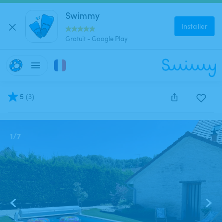
Swimmy
Installer
Gratuit - Google Play
5
(
3
)
Cette annonce est close et ne peut être réservée.
1
/
7