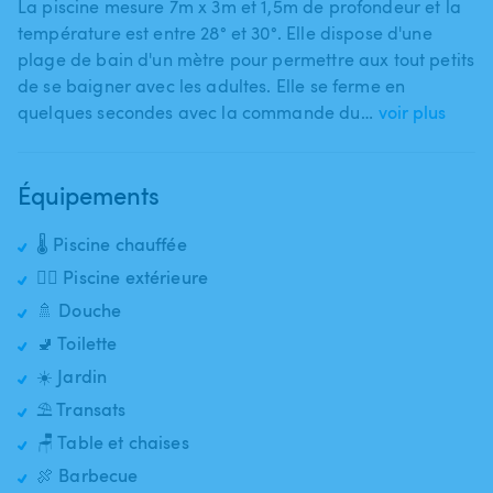
La piscine mesure 7m x 3m et 1​,​5m de profondeur et la
température est entre 28° et 30°. Elle dispose d'une
plage de bain d'un mètre pour permettre aux tout petits
de se baigner avec les adultes. Elle se ferme en
quelques secondes avec la commande du…
voir plus
Équipements
🌡️ Piscine chauffée
🏊‍♂️ Piscine extérieure
🚿 Douche
🚽 Toilette
☀️ Jardin
⛱️ Transats
🪑 Table et chaises
🍖 Barbecue