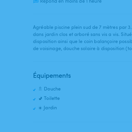
Répond en moins de 1 heure
Agréable piscine plein sud de 7 mètres par 3
dans jardin clos et arboré sans vis a vis. Située
disposition ainsi que le coin balançoire poss
de voisinage​,​ douche solaire à disposition (t
Équipements
🚿 Douche
🚽 Toilette
☀️ Jardin