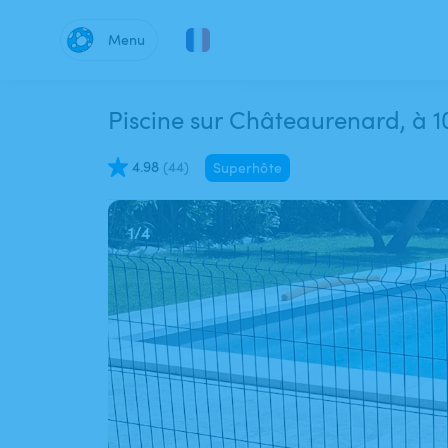
Menu
Piscine sur Châteaurenard, à 1
4.98
(
44
)
Superhôte
1
/
4