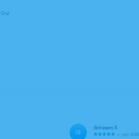
: Oui
Ibtissem S
IS
•
juin 202