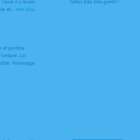
l’aise il y avais
hôtes très très gentil !
ble et…
voir plus
 et jardins
l’ombre. La
able. Voisinage