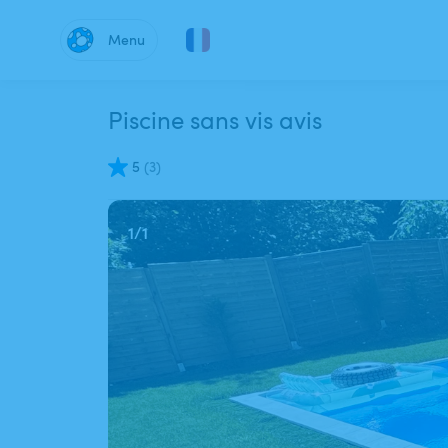
Menu
Piscine sans vis avis
5
(
3
)
1
/
1