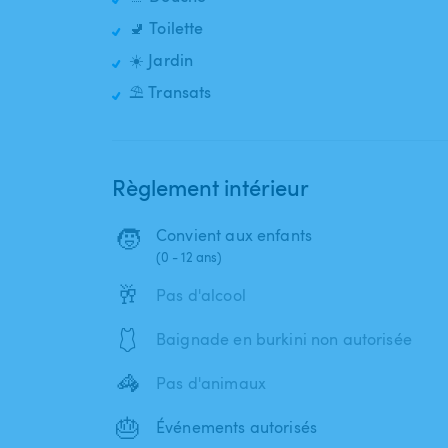
🚽 Toilette
☀️ Jardin
⛱️ Transats
Règlement intérieur
🧒
Convient aux enfants
(0 - 12 ans)
🥂
Pas d'alcool
🩱
Baignade en burkini non autorisée
🦓
Pas d'animaux
🎂
Événements autorisés