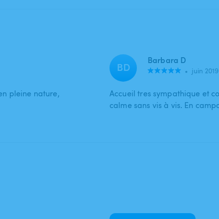
Barbara D
BD
•
juin 2019
n pleine nature,
Accueil tres sympathique et co
calme sans vis à vis. En camp