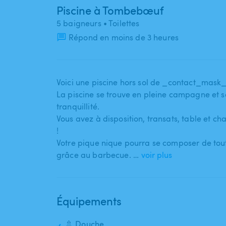
Piscine à Tombebœuf
5 baigneurs
• Toilettes
Répond en moins de 3 heures
Voici une piscine hors sol de _contact_mask_
La piscine se trouve en pleine campagne et san
tranquillité.
Vous avez à disposition​,​ transats​,​ table et 
!
Votre pique nique pourra se composer de toutes 
grâce au barbecue. …
voir plus
Équipements
🚿 Douche