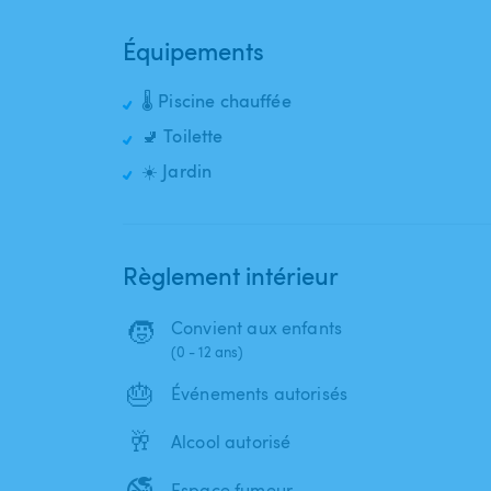
Équipements
🌡️ Piscine chauffée
🚽 Toilette
☀️ Jardin
Règlement intérieur
🧒
Convient aux enfants
(0 - 12 ans)
🎂
Événements autorisés
🥂
Alcool autorisé
🚭
Espace fumeur