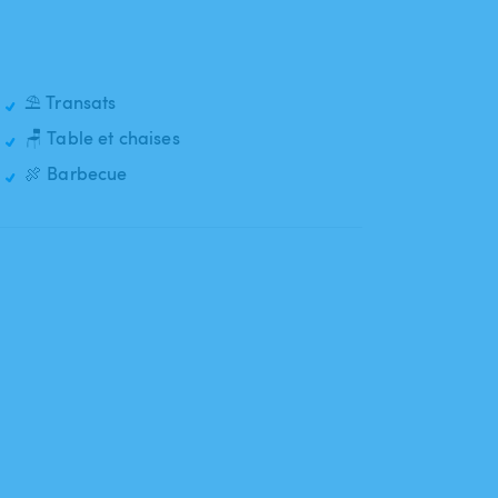
⛱️ Transats
🪑 Table et chaises
🍖 Barbecue