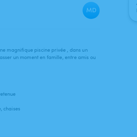
MD
une magnifique piscine privée ​,​ dans un
 passer un moment en famille​,​ entre amis ou
retenue
,​ chaises